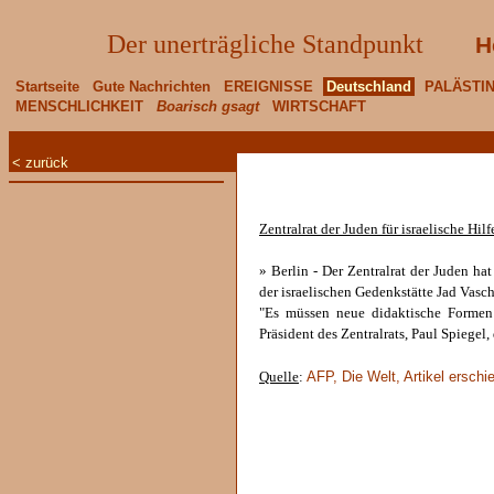
Der unerträgliche Standpunkt
H
Startseite
Gute Nachrichten
EREIGNISSE
Deutschland
PALÄSTI
MENSCHLICHKEIT
Boarisch gsagt
WIRTSCHAFT
< zurück
Zentralrat der Juden für israelische Hi
» Berlin - Der Zentralrat der Juden ha
der israelischen Gedenkstätte Jad Vas
"Es müssen neue didaktische Formen 
Präsident des Zentralrats, Paul Spiegel,
AFP, Die Welt, Artikel ersch
Quelle
: