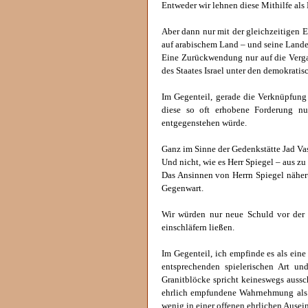
Entweder wir lehnen diese Mithilfe als
Aber dann nur mit der gleichzeitigen 
auf arabischem Land – und seine Land
Eine Zurückwendung nur auf die Verga
des Staates Israel unter den demokrati
Im Gegenteil, gerade die Verknüpfung 
diese so oft erhobene Forderung nu
entgegenstehen würde.
Ganz im Sinne der Gedenkstätte Jad Vas
Und nicht, wie es Herr Spiegel – aus zu
Das Ansinnen von Herrn Spiegel nähert
Gegenwart.
Wir würden nur neue Schuld vor der 
einschläfern ließen.
Im Gegenteil, ich empfinde es als ein
entsprechenden spielerischen Art un
Granitblöcke spricht keineswegs aussc
ehrlich empfundene Wahrnehmung als u
wenig in einer offenen ehrlichen Ausei