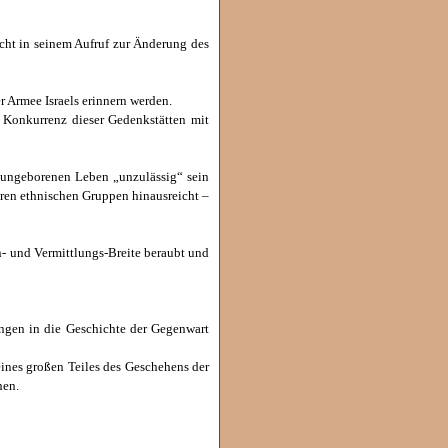
icht in seinem Aufruf zur Änderung des
r Armee Israels erinnern werden.
e Konkurrenz dieser Gedenkstätten mit
m ungeborenen Leben „unzulässig“ sein
eren ethnischen Gruppen hinausreicht –
n- und Vermittlungs-Breite beraubt und
ungen in die Geschichte der Gegenwart
ines großen Teiles des Geschehens der
nen.