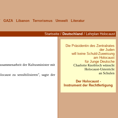
T
GAZA
Libanon
Terrorismus
Umwelt
Literatur
Startseite
/
Deutschland
/ Lehrplan Holocaust
Die Präsidentin des Zentralrates
der Juden
will keine Schuld-Zuweisung
am Holocaust
für Junge Deutsche
 Zusammenarbeit der Kultusminister mit
Charlotte Knobloch wünscht
Holocaust-Unterricht
an Schulen
aust zu sensibilisieren", sagte der
Der Holocaust -
Instrument der Rechtfertigung