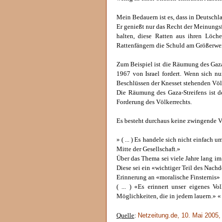
Mein Bedauern ist es, dass in Deutschl
Er genießt nur das Recht der Meinungsfr
halten, diese Ratten aus ihren Löche
Rattenfängern die Schuld am Größerwer
Zum Beispiel ist die Räumung des Gaza-
1967 von Israel fordert. Wenn sich n
Beschlüssen der Knesset stehenden Völ
Die Räumung des Gaza-Streifens ist d
Forderung des Völkerrechts.
Es besteht durchaus keine zwingende V
» ( ... ) Es handele sich nicht einfach
Mitte der Gesellschaft.»
Über das Thema sei viele Jahre lang im
Diese sei ein «wichtiger Teil des Nachd
Erinnerung an «moralische Finsternis»
( ... ) «Es erinnert unser eigenes V
Möglichkeiten, die in jedem lauern.» «
Netzeitung.de, 10. Mai 2005,
Quelle
: