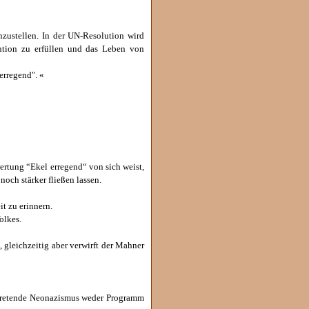
zustellen. In der UN-Resolution wird
ention zu erfüllen und das Leben von
erregend". «
rtung “Ekel erregend“ von sich weist,
och stärker fließen lassen.
t zu erinnern.
olkes.
gleichzeitig aber verwirft der Mahner
uftretende Neonazismus weder Programm