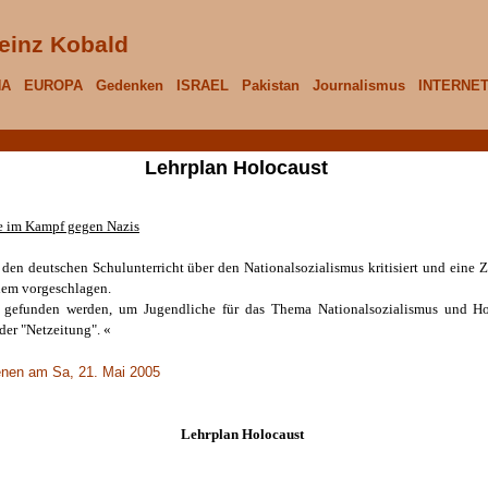
einz Kobald
NA
EUROPA
Gedenken
ISRAEL
Pakistan
Journalismus
INTERNE
Lehrplan Holocaust
lfe im Kampf gegen Nazis
t den deutschen Schulunterricht über den Nationalsozialismus kritisiert und eine
chem vorgeschlagen.
gefunden werden, um Jugendliche für das Thema Nationalsozialismus und Holoc
 der "Netzeitung". «
ienen am Sa, 21. Mai 2005
Lehrplan Holocaust