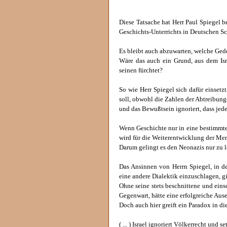
Diese Tatsache hat Herr Paul Spiegel b
Geschichts-Unterrichts in Deutschen Sc
Es bleibt auch abzuwarten, welche Geden
Wäre das auch ein Grund, aus dem Isr
seinen fürchtet?
So wie Herr Spiegel sich dafür einset
soll, obwohl die Zahlen der Abtreibun
und das Bewußtsein ignoriert, dass jed
Wenn Geschichte nur in eine bestimmte 
wird für die Weiterentwicklung der Me
Darum gelingt es den Neonazis nur zu 
Das Ansinnen von Herrn Spiegel, in d
eine andere Dialektik einzuschlagen, gil
Ohne seine stets beschnittene und ein
Gegenwart, hätte eine erfolgreiche Au
Doch auch hier greift ein Paradox in di
( ... ) Israel ignoriert Völkerrecht und se