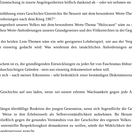
 Einmischung in innere Angelegenheiten höflich dankend ab – oder wir nehmen sie 
Einführung eines Geschichts-Unterrichts für Neuzeit mit dem besonderen Werte-The
eroberungen nach dem Krieg 1967“.
ngenheit unseres Volkes mit dem besonderen Werte-Thema “Holocaust“ wäre zu e
schen Werte-Anforderungen unseres Grundgesetzes und des Völkerrechtes in der Geg
der beiden Lern-Themen wäre ein sehr geeignetes Lehrbeispiel, wie aus der Verg
r einseitig gedacht wird. Was wiederum den tatsächlichen Anforderungen a
chem ist es, die grundlegenden Entwicklungen zu jeder Art von Faschismus frühze
 durchsichtigen Gründen - stets nur einseitig dokumentiert sehen will.
 sich - nach meiner Erkenntnis - sehr bedenklich einer beständigen Diskriminieru
Geschichte auf uns laden, wenn wir unsere erlernte Wachsamkeit gegen jede A
e längst überfällige Reaktion der jungen Generation, wenn sich Jugendliche die G
d Weise in ihre Erlebniswelt als Selbstverständlichkeit aufnehmen. Ihr Heru
hließlich gegen ihr gesundes Verständnis von der Geschichte des eigenen Volkes
nterstellte Respektlosigkeit demaskieren zu wollen, würde der Wirklichkeit de
nandersetzung gerecht.