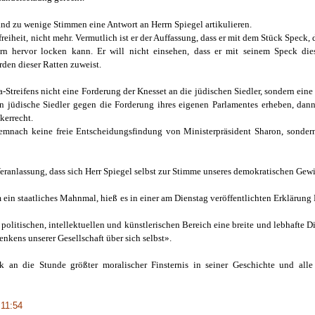
and zu wenige Stimmen eine Antwort an Herrn Spiegel artikulieren.
eiheit, nicht mehr. Vermutlich ist er der Auffassung, dass er mit dem Stück Speck, d
rn hervor locken kann. Er will nicht einsehen, dass er mit seinem Speck dies
den dieser Ratten zuweist.
Streifens nicht eine Forderung der Knesset an die jüdischen Siedler, sondern eine 
un jüdische Siedler gegen die Forderung ihres eigenen Parlamentes erheben, dan
kerrecht.
emnach keine freie Entscheidungsfindung von Ministerpräsident Sharon, sondern
eranlassung, dass sich Herr Spiegel selbst zur Stimme unseres demokratischen Gew
 um ein staatliches Mahnmal, hieß es in einer am Dienstag veröffentlichten Erkläru
 politischen, intellektuellen und künstlerischen Bereich eine breite und lebhafte 
enkens unserer Gesellschaft über sich selbst».
olk an die Stunde größter moralischer Finsternis in seiner Geschichte und al
 11:54