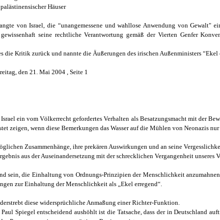
 palästinensischer Häuser
langte von Israel, die “unangemessene und wahllose Anwendung von Gewalt" ein
t gewissenhaft seine rechtliche Verantwortung gemäß der Vierten Genfer Konv
s die Kritik zurück und nannte die Äußerungen des irischen Außenministers “Ekel 
eitag, den 21. Mai 2004 , Seite 1
srael ein vom Völkerrecht gefordertes Verhalten als Besatzungsmacht mit der Bewe
stet zeigen, wenn diese Bemerkungen das Wasser auf die Mühlen von Neonazis nur n
 möglichen Zusammenhänge, ihre prekären Auswirkungen und an seine Vergesslichkei
Ergebnis aus der Auseinandersetzung mit der schrecklichen Vergangenheit unseres V
end sein, die Einhaltung von Ordnungs-Prinzipien der Menschlichkeit anzumahnen, 
rungen zur Einhaltung der Menschlichkeit als „Ekel erregend“.
iderstrebt diese widersprüchliche Anmaßung einer Richter-Funktion.
 Paul Spiegel entscheidend aushöhlt ist die Tatsache, dass der in Deutschland a