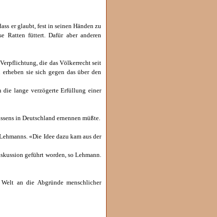
ass er glaubt, fest in seinen Händen zu
e Ratten füttert. Dafür aber anderen
Verpflichtung, die das Völkerrecht seit
n erheben sie sich gegen das über den
 die lange verzögerte Erfüllung einer
issens in Deutschland ernennen müßte.
ng Lehmanns. «Die Idee dazu kam aus der
Diskussion geführt worden, so Lehmann.
le Welt an die Abgründe menschlicher