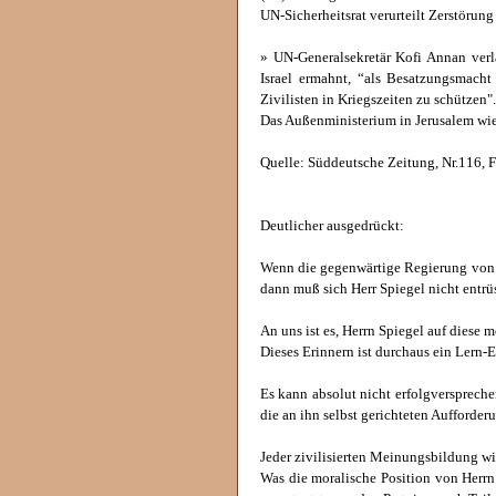
UN-Sicherheitsrat verurteilt Zerstörung
» UN-Generalsekretär Kofi Annan ver
Israel ermahnt, “als Besatzungsmach
Zivilisten in Kriegszeiten zu schützen".
Das Außenministerium in Jerusalem wie
Quelle: Süddeutsche Zeitung, Nr.116, Fr
Deutlicher ausgedrückt:
Wenn die gegenwärtige Regierung von I
dann muß sich Herr Spiegel nicht entrü
An uns ist es, Herrn Spiegel auf diese
Dieses Erinnern ist durchaus ein Lern-
Es kann absolut nicht erfolgversprech
die an ihn selbst gerichteten Aufforde
Jeder zivilisierten Meinungsbildung w
Was die moralische Position von Herrn