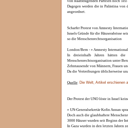
von staatstragenden Parteien noch Teil
Dagegen werden die in Palästina von d
angeordnet.
Scharfer Protest von Amnesty Internati
Israels Gründe für die Häuserabrisse s
so die Menschenrechtsorganisation
London/Bern - » Amnesty International 
In dreieinhalb Jahren hätten die 
Menschenrechtsorganisation unter Be
Zehntausende von Männern, Frauen und K
Da die Vertreibungen üblicherweise un
Die Welt, Artikel erschienen
Quelle
:
Der Protest der UNO löste in Israel kei
» UN-Generalsekretär Kofin Annan sprac
Doch auch die glaubhaftere Menschenrec
3000 Häuser wurden seit Beginn der In
In Gaza wurden in den letzten Jahren zeh