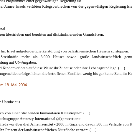
 des Programmes einer gegenwärtigen Regierung ist.
er Armee Israels verübten Kriegsverbrechen von der gegenwärtigen Regierung Isra
onal
einen übertrieben und beruhten auf diskriminierenden Grundsätzen,
hat Israel aufgefordert,die Zerstörung von palästinensischen Häusern zu stoppen.
Streitkräfte mehr als 3.000 Häuser sowie große landwirtschaftlich genut
rufung auf UN-Angaben.
inder verlören auf diese Weise ihr Zuhause oder ihre Lebensgrundlage. ( ... )
angemeldet erfolge, hätten die betroffenen Familien wenig bis gar keine Zeit, ih
 am 18. Mai 2004
ne Unruhe aus.
h von einer "drohenden humanitären Katastrophe". ( ... )
htsgruppe Amnesty International (ai) protestierte:
tifada vor über drei Jahren zerstört - 2000 in Gaza und davon 500 im Verlaufe vo
n Prozent der landwirtschaftlichen Nutzfläche zerstört. ( ... )