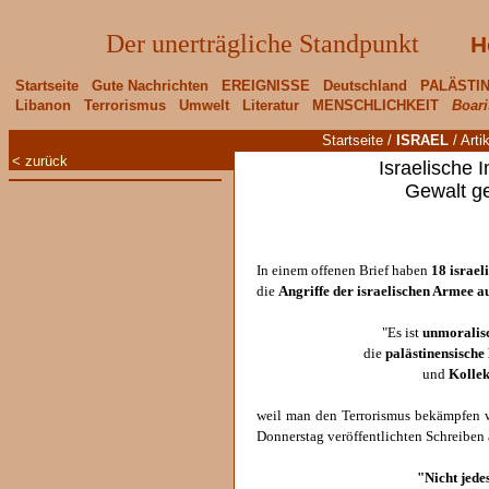
Der unerträgliche Standpunkt
H
Startseite
Gute Nachrichten
EREIGNISSE
Deutschland
PALÄSTI
Libanon
Terrorismus
Umwelt
Literatur
MENSCHLICHKEIT
Boari
Startseite
/
ISRAEL
/
Arti
< zurück
Israelische In
Gewalt g
In einem offenen Brief haben
18 israel
die
Angriffe der israelischen Armee auf
"Es ist
unmoralis
die
palästinensische
und
Kollek
weil man den Terrorismus bekämpfen wi
Donnerstag veröffentlichten Schreiben 
"Nicht jedes