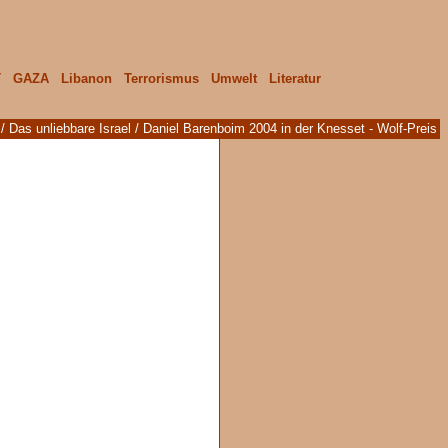
T
GAZA
Libanon
Terrorismus
Umwelt
Literatur
/
Das unliebbare Israel
/ Daniel Barenboim 2004 in der Knesset - Wolf-Preis