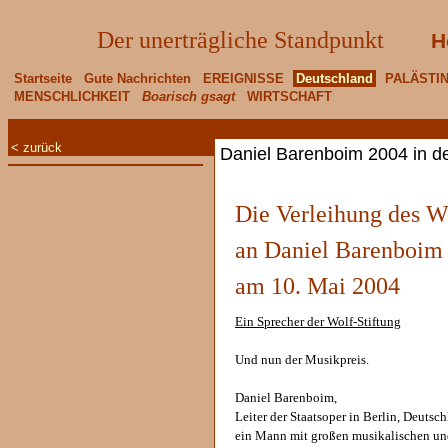
Der unerträgliche Standpunkt
H
Startseite
Gute Nachrichten
EREIGNISSE
Deutschland
PALÄSTI
MENSCHLICHKEIT
Boarisch gsagt
WIRTSCHAFT
< zurück
Daniel Barenboim 2004 in d
Die Verleihung des W
an Daniel Barenboim 
am 10. Mai 2004
Ein Sprecher der Wolf-Stiftung
Und nun der Musikpreis.
Daniel Barenboim,
Leiter der Staatsoper in Berlin, Deut
ein Mann mit großen musikalischen un