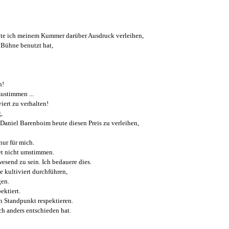
hte ich meinem Kummer darüber Ausdruck verleihen,
 Bühne benutzt hat,
h!
ustimmen ...
iert zu verhalten!
,
Daniel Barenboim heute diesen Preis zu verleihen,
nur für mich.
et nicht umstimmen.
wesend zu sein. Ich bedauere dies.
e kultiviert durchführen,
gen.
ektiert.
en Standpunkt respektieren.
ch anders entschieden hat.