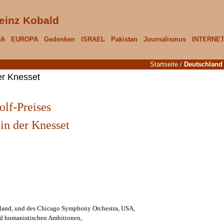
einz Kobald
NA
EUROPA
Gedenken
ISRAEL
Pakistan
Journalismus
INTERNE
Startseite
/
Deutschland
er Knesset
olf-Preises
in der Knesset
schland, und des Chicago Symphony Orchestra, USA,
d humanistischen Ambitionen,