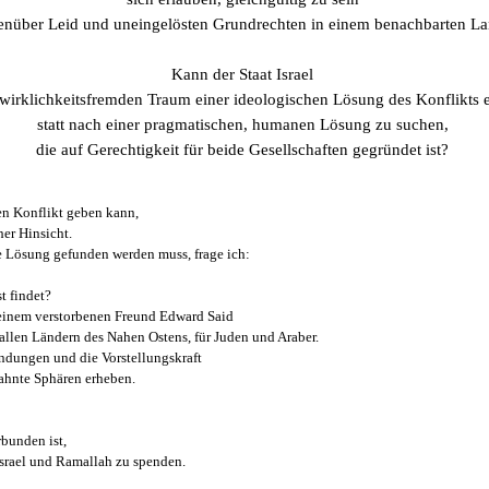
enüber Leid und uneingelösten Grundrechten in einem benachbarten L
Kann der Staat Israel
 wirklichkeitsfremden Traum einer ideologischen Lösung des Konflikts 
statt nach einer pragmatischen, humanen Lösung zu suchen,
die auf Gerechtigkeit für beide Gesellschaften gegründet ist?
den Konflikt geben kann,
her Hinsicht.
ne Lösung gefunden werden muss, frage ich:
st findet?
einem verstorbenen Freund Edward Said
allen Ländern des Nahen Ostens, für Juden und Araber.
ndungen und die Vorstellungskraft
eahnte Sphären erheben.
rbunden ist,
Israel und Ramallah zu spenden.