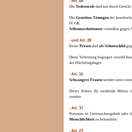
Art. 68
-
Die
Todesstrafe
darf nur durch Gericht
Die
Gezielten Tötungen
der Israelisch
IV. GK.
Selbstmordattentate
verstoßen gegen A
und Art. 28
-
Keine
Person
darf
als Schutzschild
gege
Diese Verletzung begingen sowohl Isra
der Flüchtlingslager.
Art. 16
-
Schwangere Frauen
werden unter einen
Dieser Schutz für werdende Mütter i
worden.
Art. 37
-
Personen in Untersuchungshaft oder di
Menschlichkeit
zu behandeln.
Art. 23
-