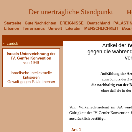
Der unerträgliche Standpunkt
H
Startseite
Gute Nachrichten
EREIGNISSE
Deutschland
PALÄSTI
Libanon
Terrorismus
Umwelt
Literatur
MENSCHLICHKEIT
Boari
< zurück
Artikel der
I
gegen die während
Israels Unterzeichnung
der
ve
IV. Genfer Konvention
von 1949
Israelische Intellektuelle
Aufzählung der Art
kritisieren
zum Schutz der Zi
Gewalt gegen Palästinenser
die nachhaltig von der 
ohne daß sie in de
Vom Völkerrechtsreferat im AA wur
Gültigkeit der IV. Genfer Konvention f
ausdrücklich bestätigt.
Art. 1
-