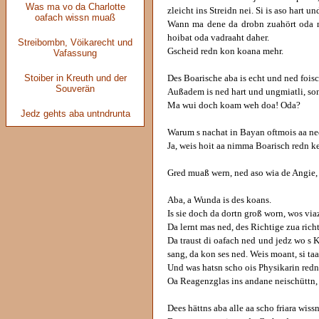
Was ma vo da Charlotte
zleicht ins Streidn nei. Si is aso hart u
oafach wissn muaß
Wann ma dene da drobn zuahört oda n
hoibat oda vadraaht daher.
Streibombn, Vöikarecht und
Gscheid redn kon koana mehr.
Vafassung
Stoiber in Kreuth und der
Des Boarische aba is echt und ned foisc
Souverän
Außadem is ned hart und ungmiatli, so
Ma wui doch koam weh doa! Oda?
Jedz gehts aba untndrunta
Warum s nachat in Bayan oftmois aa ne
Ja, weis hoit aa nimma Boarisch redn 
Gred muaß wern, ned aso wia de Angie, 
Aba, a Wunda is des koans.
Is sie doch da dortn groß worn, wos via
Da lernt mas ned, des Richtige zua rich
Da traust di oafach ned und jedz wo s 
sang, da kon ses ned. Weis moant, si ta
Und was hatsn scho ois Physikarin red
Oa Reagenzglas ins andane neischüttn,
Dees hättns aba alle aa scho friara wiss