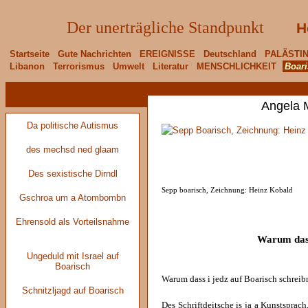
Der unerträgliche Standpunkt
H
Startseite
Gute Nachrichten
EREIGNISSE
Deutschland
PALÄSTI
Libanon
Terrorismus
Umwelt
Literatur
MENSCHLICHKEIT
Boari
< zurück
Angela M
Da politische Autismus
des mechsd ned glaam
Des sexistische Dirndl
Sepp boarisch, Zeichnung: Heinz Kobald
Gschroa um a Atombombn
Ehrensold als Vorteilsnahme
Warum dass
Ungeduld mit Israel auf
Boarisch
Warum dass i jedz auf Boarisch schreibn
Schnitzljagd auf Boarisch
Des Schriftdeitsche is ja a Kunstspra