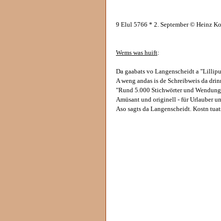
9 Elul 5766 * 2. September © Heinz K
Wems was huift
:
Da gaabats vo Langenscheidt a "Lillipu
A weng andas is de Schreibweis da drin
"Rund 5.000 Stichwörter und Wendung
Amüsant und originell - für Urlauber u
Aso sagts da Langenscheidt. Kostn tuat