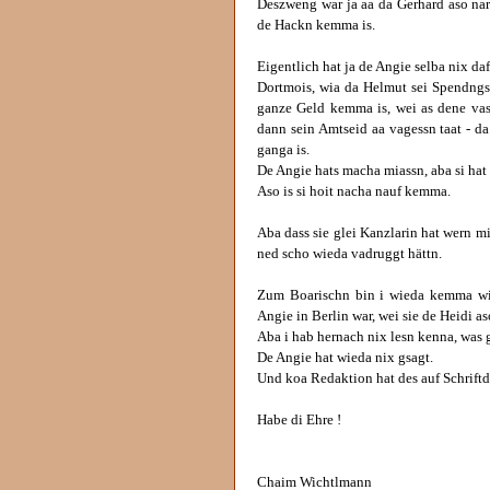
Deszweng war ja aa da Gerhard aso narr
de Hackn kemma is.
Eigentlich hat ja de Angie selba nix daf
Dortmois, wia da Helmut sei Spendngse
ganze Geld kemma is, wei as dene vasp
dann sein Amtseid aa vagessn taat - d
ganga is.
De Angie hats macha miassn, aba si ha
Aso is si hoit nacha nauf kemma.
Aba dass sie glei Kanzlarin hat wern mi
ned scho wieda vadruggt hättn.
Zum Boarischn bin i wieda kemma wia
Angie in Berlin war, wei sie de Heidi as
Aba i hab hernach nix lesn kenna, was g
De Angie hat wieda nix gsagt.
Und koa Redaktion hat des auf Schriftd
Habe di Ehre !
Chaim Wichtlmann