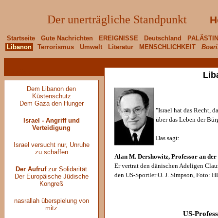
Der unerträgliche Standpunkt
H
Startseite
Gute Nachrichten
EREIGNISSE
Deutschland
PALÄSTI
Libanon
Terrorismus
Umwelt
Literatur
MENSCHLICHKEIT
Boari
< zurück
Lib
Dem Libanon den
Küstenschutz
Dem Gaza den Hunger
"Israel hat das Recht, 
über das Leben der Bürg
Israel - Angriff und
Verteidigung
Das sagt:
Israel versucht nur, Unruhe
zu schaffen
Alan M. Dershowitz, Professor an de
Er vertrat den dänischen Adeligen Cla
Der Aufruf
zur Solidarität
den US-Sportler O. J. Simpson, Foto: H
Der Europäische Jüdische
Kongreß
nasrallah überspielung von
mitz
US-Profes