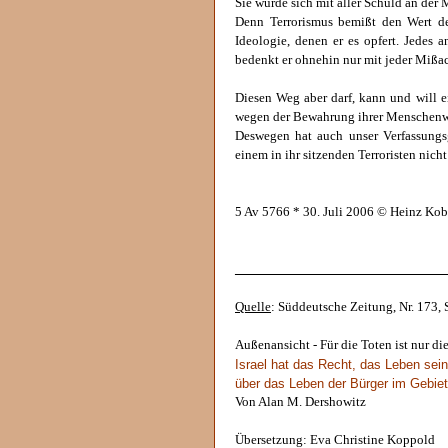
Sie würde sich mit aller Schuld an der 
Denn Terrorismus bemißt den Wert d
Ideologie, denen er es opfert. Jedes 
bedenkt er ohnehin nur mit jeder Mißa
Diesen Weg aber darf, kann und will 
wegen der Bewahrung ihrer Menschenw
Deswegen hat auch unser Verfassungs
einem in ihr sitzenden Terroristen nicht
5 Av 5766 * 30. Juli 2006 © Heinz Kob
______________________________
Quelle
: Süddeutsche Zeitung, Nr. 173, 
Außenansicht - Für die Toten ist nur di
Israel hat das Recht, das Leben sei
über das Leben der Bürger im Gebiet
Von Alan M. Dershowitz
Übersetzung: Eva Christine Koppold