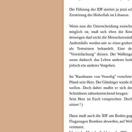
Die Führung der IDF streitet ja jetzt
Zerstörung der Hisbollah im Libanon.
Wenn nun die Unterscheidung zwischen
möglich ist, muß sich eben die Kri
deswegen darf nicht die Menschenwürd
Andernfalls werden mit so einer grobe
als Terroristen behandelt. Eine de
"Vereinfachung" dienen. Der Waffenge
wenn dadurch das Leben anderer bedroh
jedoch ein anderes Vorgehen.
Im "Kaufmann von Venedig" verschrie
Pfand sein Herz. Der Gläubiger wurde 
wollen. Doch dabei mußte er sich dem
Schuldners zähneknirschend beugen:
Sein Herz ist Euch versprochen. Doch
zitiert ! )
Dann muß auch die IDF am Boden gege
Flugzeugen Bomben abwerfen, auf Wohnh
vermutet.