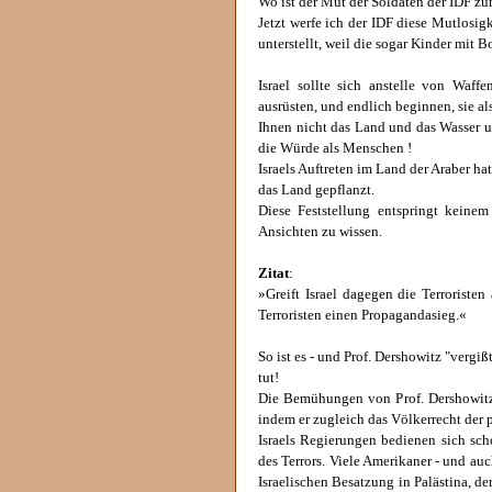
Wo ist der Mut der Soldaten der IDF
Jetzt werfe ich der IDF diese Mutlosig
unterstellt, weil die sogar Kinder mit 
Israel sollte sich anstelle von Waff
ausrüsten, und endlich beginnen, sie 
Ihnen nicht das Land und das Wasser 
die Würde als Menschen !
Israels Auftreten im Land der Araber hat
das Land gepflanzt.
Diese Feststellung entspringt keine
Ansichten zu wissen.
Zitat
:
»Greift Israel dagegen die Terroristen
Terroristen einen Propagandasieg.«
So ist es - und Prof. Dershowitz "vergi
tut!
Die Bemühungen von Prof. Dershowitz s
indem er zugleich das Völkerrecht der p
Israels Regierungen bedienen sich sch
des Terrors. Viele Amerikaner - und auc
Israelischen Besatzung in Palästina, d