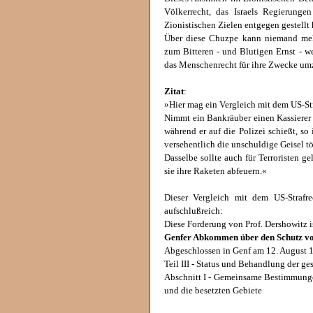
Völkerrecht, das Israels Regierung
Zionistischen Zielen entgegen gestellt 
Über diese Chuzpe kann niemand meh
zum Bitteren - und Blutigen Ernst - we
das Menschenrecht für ihre Zwecke umz
Zitat
:
»Hier mag ein Vergleich mit dem US-Str
Nimmt ein Bankräuber einen Kassierer a
während er auf die Polizei schießt, so 
versehentlich die unschuldige Geisel tö
Dasselbe sollte auch für Terroristen ge
sie ihre Raketen abfeuern.«
Dieser Vergleich mit dem US-Straf
aufschlußreich:
Diese Forderung von Prof. Dershowitz is
Genfer Abkommen über den Schutz von
Abgeschlossen in Genf am 12. August 
Teil III - Status und Behandlung der g
Abschnitt I - Gemeinsame Bestimmungen
und die besetzten Gebiete