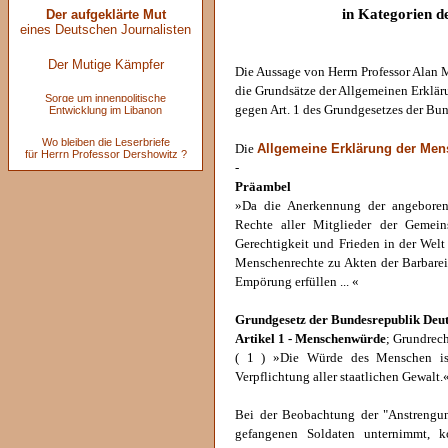
in Kategorien d
Der aufgeklärte Mut
eines Deutschen Journalisten
Der Mutige Kämpfer
Die Aussage von Herrn Professor Alan 
die Grundsätze der Allgemeinen Erklä
Sorge um innenpolitische
gegen Art. 1 des Grundgesetzes der Bu
Entwicklung im Libanon
Wo bleiben die Leserbriefe
Allgemeine Erklärung der Men
Die
für Herrn Professor Dershowitz ?
-
Präambel
»Da die Anerkennung der angeboren
Rechte aller Mitglieder der Gemein
Gerechtigkeit und Frieden in der Welt
Menschenrechte zu Akten der Barbarei
Empörung erfüllen ... «
Grundgesetz der Bundesrepublik Deu
Artikel 1 - Menschenwürde
; Grundrech
( 1 ) »Die Würde des Menschen ist
Verpflichtung aller staatlichen Gewalt.
Bei der Beobachtung der "Anstrengung
gefangenen Soldaten unternimmt, 