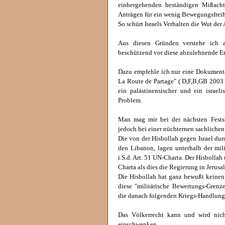
einhergehenden beständigen Mißach
Anträgen für ein wenig Bewegungsfreih
So schürt Israels Verhalten die Wut der A
Aus diesen Gründen verstehe ich a
beschützend vor diese abzulehnende Ent
Dazu empfehle ich nur eine Dokument
La Route de Partage" ( D,F,B,GB 2003 
ein palästinensischer und ein isra
Problem.
Man mag mir bei der nächsten Festste
jedoch bei einer nüchternen sachlichen
Die von der Hisbollah gegen Israel durc
den Libanon, lagen unterhalb der mili
i.S.d. Art. 51 UN-Charta. Der Hisbollah
Charta als dies die Regierung in Jerusa
Die Hisbollah hat ganz bewußt keinen b
diese "militärische Bewertungs-Grenze
die danach folgenden Kriegs-Handlungen
Das Völkerrecht kann und wird nicht
einschwenken.