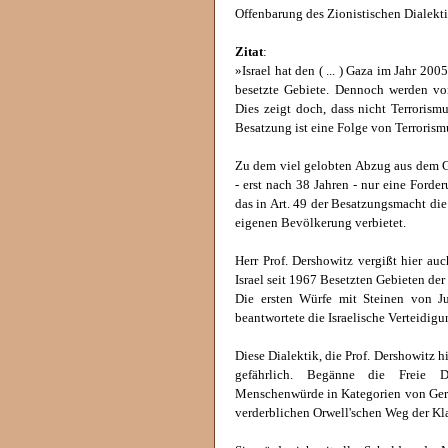
Offenbarung des Zionistischen Dialekt
Zitat
:
»Israel hat den ( ... ) Gaza im Jahr 20
besetzte Gebiete. Dennoch werden von
Dies zeigt doch, dass nicht Terrorism
Besatzung ist eine Folge von Terrorism
Zu dem viel gelobten Abzug aus dem Ga
- erst nach 38 Jahren - nur eine Ford
das in Art. 49 der Besatzungsmacht die
eigenen Bevölkerung verbietet.
Herr Prof. Dershowitz vergißt hier au
Israel seit 1967 Besetzten Gebieten der 
Die ersten Würfe mit Steinen von Ju
beantwortete die Israelische Verteidig
Diese Dialektik, die Prof. Dershowitz h
gefährlich. Begänne die Freie D
Menschenwürde in Kategorien von Gerin
verderblichen Orwell'schen Weg der Kl