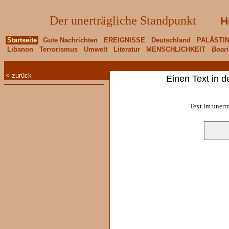
Der unerträgliche Standpunkt
H
Startseite
Gute Nachrichten
EREIGNISSE
Deutschland
PALÄSTI
Libanon
Terrorismus
Umwelt
Literatur
MENSCHLICHKEIT
Boari
< zurück
Einen Text in 
Text im unert