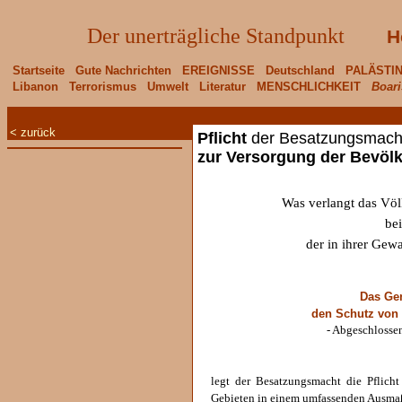
Der unerträgliche Standpunkt
H
Startseite
Gute Nachrichten
EREIGNISSE
Deutschland
PALÄSTI
Libanon
Terrorismus
Umwelt
Literatur
MENSCHLICHKEIT
Boari
< zurück
Pflicht
der Besatzungsmach
zur Versorgung der Bevöl
Was verlangt das Völ
be
der in ihrer Gew
Das Ge
den Schutz von 
- Abgeschlosse
legt der Besatzungsmacht die Pflicht
Gebieten in einem umfassenden Ausmaß