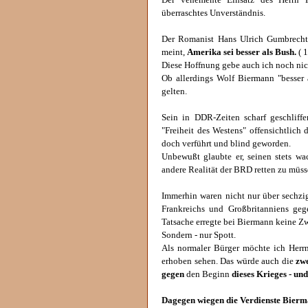
überraschtes Unverständnis.
Der Romanist Hans Ulrich Gumbrecht, 
meint,
Amerika sei besser als Bush.
( 1
Diese Hoffnung gebe auch ich noch nic
Ob allerdings Wolf Biermann "besser 
gelten.
Sein in DDR-Zeiten scharf geschliffe
"Freiheit des Westens" offensichtlich
doch verführt und blind geworden.
Unbewußt glaubte er, seinen stets 
andere Realität der BRD retten zu müss
Immerhin waren nicht nur über sechzi
Frankreichs und Großbritanniens geg
Tatsache erregte bei Biermann keine Zw
Sondern - nur Spott.
Als normaler Bürger möchte ich Herr
erhoben sehen. Das würde auch die
zwe
gegen
den Beginn
dieses Krieges - un
Dagegen wiegen die Verdienste Bierm