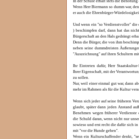
In der Schule erhält stets die Benotung
Wenn Herr Biermann so dumm war, den K
er auch die Ehrenbürger-Würdelosigkeit 
Und wenn ein "so Verdienstvoller" die 
) beschimpfen darf, dann hat das nich
Bürgerschaft an den Hals gedrängt erha
Denn die Bürger, die von ihm beschimpf
neben seine dummdreisten Äußerungen 
"Auszeichnung" auf ihren Schultern mi
Ihr Eintreten dafür, Herr Staatskultur
Ihrer Eigenschaft, mit der Verantwortun
zu sollen.
Nur, weil einer einmal gut war, dann a
mehr im Rahmen als für die Kultur ve
Wenn sich jeder auf seine früheren Verd
glaubt, später dann jeden Anstand auß
Benehmen wegen früherer Verdienste d
die Schuld daran, wenn nicht nur unser
sowieso und erst recht die dafür sich i
mit "vor die Hunde gehen".
Wenn ein Kulturschaffender denkt, "se