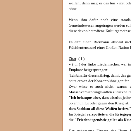
wollen, dann mag er das tun - mit od
ohne.
Wenn ihm dafür noch eine staatli
Gemeindewesen angetragen werden soll, 
diese davon betroffene Kulturgemeinsc
Es ehrt einen Biermann absolut ni
Präsidentensessel einer Großen Nation kr
Zitat
: ( 1 )
» ( ... ) der linke Liedermacher, wa
Emphase beigesprungen:
"
Ich bin für diesen Krieg
, damit das ga
hatte er von der Konzertbühne gerufen.
Zwar wisse er auch nicht, warum d
Massenvernichtungswaffen zurückhalte, 
"Ich behaupte aber, dass absolut jeder
ob er nun für oder gegen den Krieg ist,
dass Saddam all diese Waffen besitzt.
Im Spiegel
verspottete
er
die Kriegsge
die
"Frieden irgendwie geiler als Kri
Der vehemente Einsatz des Herrn Kul