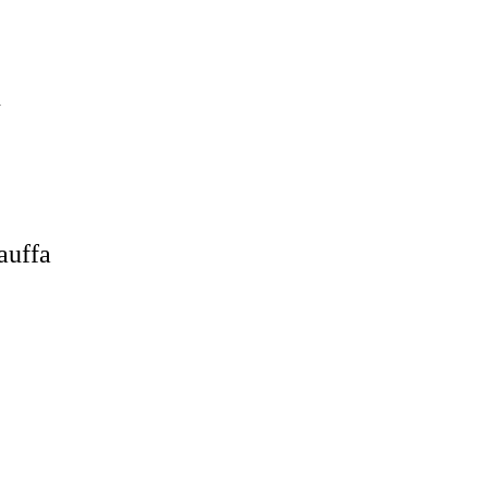
n
auffa