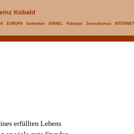
einz Kobald
NA
EUROPA
Gedenken
ISRAEL
Pakistan
Journalismus
INTERNE
ines erfüllten Lebens