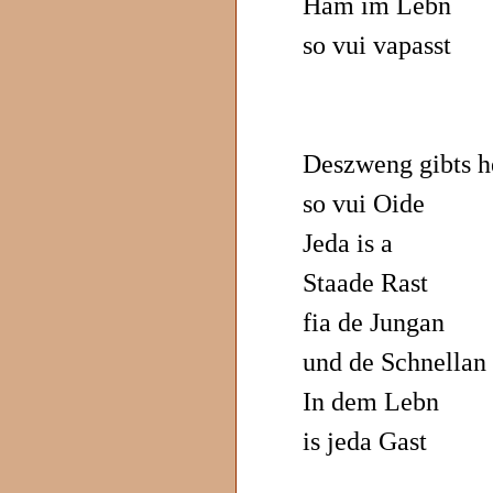
Ham im Lebn
so vui vapasst
Deszweng gibts h
so vui Oide
Jeda is a
Staade Rast
fia de Jungan
und de Schnellan
In dem Lebn
is jeda Gast