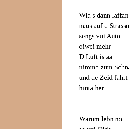
Wia s dann laffan
naus auf d Strass
sengs vui Auto
oiwei mehr
D Luft is aa
nimma zum Schn
und de Zeid fahrt
hinta her
Warum lebn no