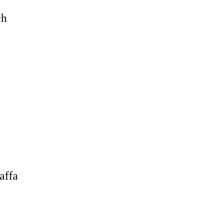
ch
affa