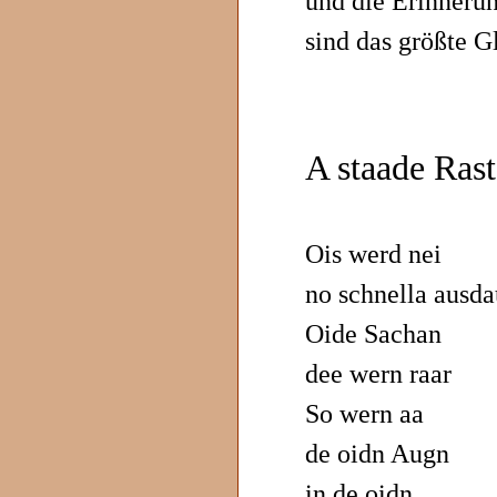
und die Erinnerun
sind das größte G
A staade Rast
Ois werd nei
no schnella ausda
Oide Sachan
dee wern raar
So wern aa
de oidn Augn
in de oidn