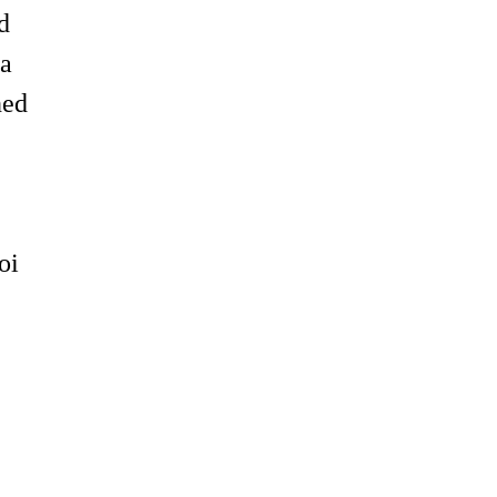
d
fa
ned
oi