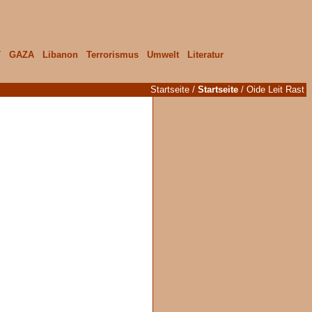
T
GAZA
Libanon
Terrorismus
Umwelt
Literatur
Startseite
/
Startseite
/ Oide Leit Rast