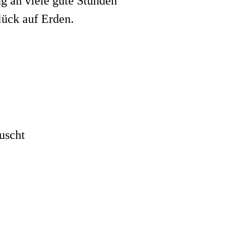
g an viele gute Stunden
lück auf Erden.
uscht