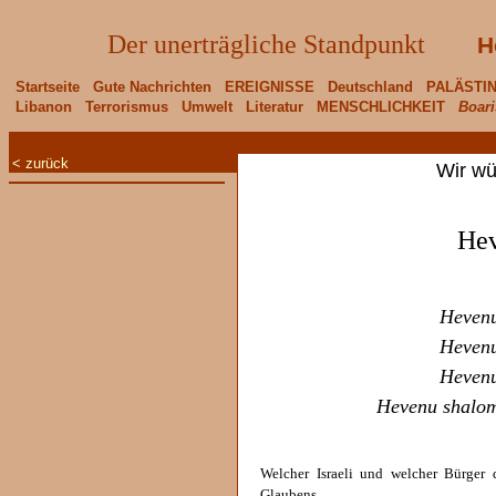
Der unerträgliche Standpunkt
H
Startseite
Gute Nachrichten
EREIGNISSE
Deutschland
PALÄSTI
Libanon
Terrorismus
Umwelt
Literatur
MENSCHLICHKEIT
Boari
< zurück
Wir wü
Hev
Hevenu
Hevenu
Hevenu
Hevenu shalom
Welcher Israeli und welcher Bürger 
Glaubens