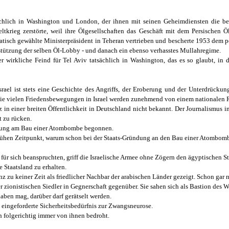
tsächlich in Washington und London, der ihnen mit seinen Geheimdiensten die be
ltkrieg zerstörte, weil ihre Ölgesellschaften das Geschäft mit dem Persischen 
tisch gewählte Ministerpräsident in Teheran vertrieben und bescherte 1953 dem pe
stützung der selben Öl-Lobby - und danach ein ebenso verhasstes Mullahregime.
er wirkliche Feind für Tel Aviv tatsächlich in Washington, das es so glaubt, in
Israel ist stets eine Geschichte des Angriffs, der Eroberung und der Unterdrücku
ie vielen Friedensbewegungen in Israel werden zunehmend von einem nationalen Re
nz in einer breiten Öffentlichkeit in Deutschland nicht bekannt. Der Journalismus 
t zu rücken.
ründung am Bau einer Atombombe begonnen.
 frühen Zeitpunkt, warum schon bei der Staats-Gründung an den Bau einer Atombomb
für sich beanspruchten, griff die Israelische Armee ohne Zögern den ägyptischen S
 Staatsland zu erhalten.
enz zu keiner Zeit als friedlicher Nachbar der arabischen Länder gezeigt. Schon gar 
 zionistischen Siedler in Gegnerschaft gegenüber. Sie sahen sich als Bastion des W
aben mag, darüber darf gerätselt werden.
s eingeforderte Sicherheitsbedürfnis zur Zwangsneurose.
ch folgerichtig immer von ihnen bedroht.