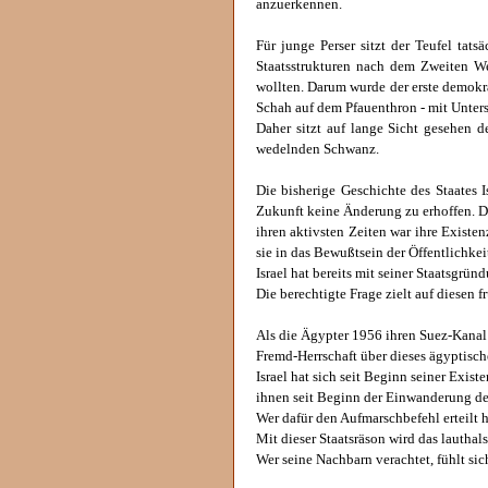
anzuerkennen.
Für junge Perser sitzt der Teufel ta
Staatsstrukturen nach dem Zweiten We
wollten. Darum wurde der erste demokra
Schah auf dem Pfauenthron - mit Unter
Daher sitzt auf lange Sicht gesehen d
wedelnden Schwanz.
Die bisherige Geschichte des Staates 
Zukunft keine Änderung zu erhoffen. D
ihren aktivsten Zeiten war ihre Existe
sie in das Bewußtsein der Öffentlichkei
Israel hat bereits mit seiner Staatsg
Die berechtigte Frage zielt auf diesen
Als die Ägypter 1956 ihren Suez-Kanal 
Fremd-Herrschaft über dieses ägyptische
Israel hat sich seit Beginn seiner Exist
ihnen seit Beginn der Einwanderung der
Wer dafür den Aufmarschbefehl erteilt h
Mit dieser Staatsräson wird das lauthal
Wer seine Nachbarn verachtet, fühlt si