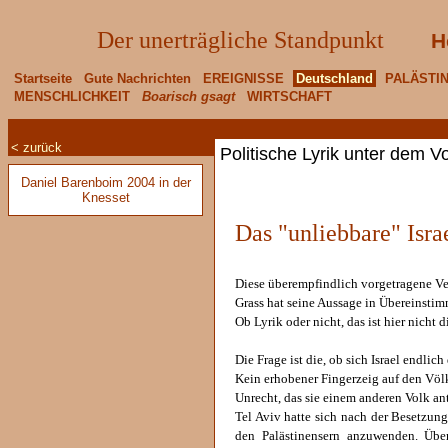
Der unerträgliche Standpunkt
H
Startseite
Gute Nachrichten
EREIGNISSE
Deutschland
PALÄSTI
MENSCHLICHKEIT
Boarisch gsagt
WIRTSCHAFT
< zurück
Politische Lyrik unter dem V
Daniel Barenboim 2004 in der
Knesset
Das "unliebbare" Isra
Diese überempfindlich vorgetragene Ver
Grass hat seine Aussage in Übereinstim
Ob Lyrik oder nicht, das ist hier nicht d
Die Frage ist die, ob sich Israel endlic
Kein erhobener Fingerzeig auf den Völk
Unrecht, das sie einem anderen Volk ant
Tel Aviv hatte sich nach der Besetzu
den Palästinensern anzuwenden. Übe