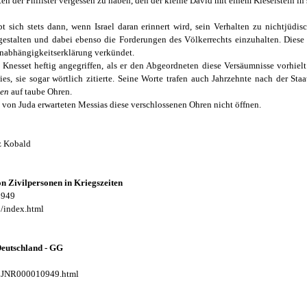
sten der Philister vergessen zu haben, den der kleine David mit einem Kieselstein in
bt sich stets dann, wenn Israel daran erinnert wird, sein Verhalten zu nichtjü
stalten und dabei ebenso die Forderungen des Völkerrechts einzuhalten. Diese F
Unabhängigkeitserklärung verkündet.
Knesset heftig angegriffen, als er den Abgeordneten diese Versäumnisse vorhiel
es, sie sogar wörtlich zitierte. Seine Worte trafen auch Jahrzehnte nach der Sta
ten
auf taube Ohren.
von Juda erwarteten Messias diese verschlossenen Ohren nicht öffnen.
z Kobald
 Zivilpersonen in Kriegszeiten
1949
/index.html
Deutschland - GG
g/BJNR000010949.html