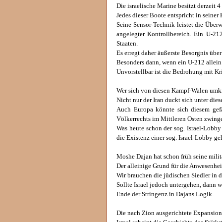
Die israelische Marine besitzt derzeit
Jedes dieser Boote entspricht in sein
Seine Sensor-Technik leistet die Über
angelegter Kontrollbereich. Ein U-212
Staaten.
Es erregt daher äußerste Besorgnis übe
Besonders dann, wenn ein U-212 allein 
Unvorstellbar ist die Bedrohung mit Kr
Wer sich von diesen Kampf-Walen umkre
Nicht nur der Iran duckt sich unter di
Auch Europa könnte sich diesem gefä
Völkerrechts im Mittleren Osten zwinge
Was heute schon der sog. Israel-Lobby 
die Existenz einer sog. Israel-Lobby ge
Moshe Dajan hat schon früh seine militä
Der alleinige Grund für die Anwesenhei
Wir brauchen die jüdischen Siedler in 
Sollte Israel jedoch untergehen, dann 
Ende der Stringenz in Dajans Logik.
Die nach Zion ausgerichtete Expansion 