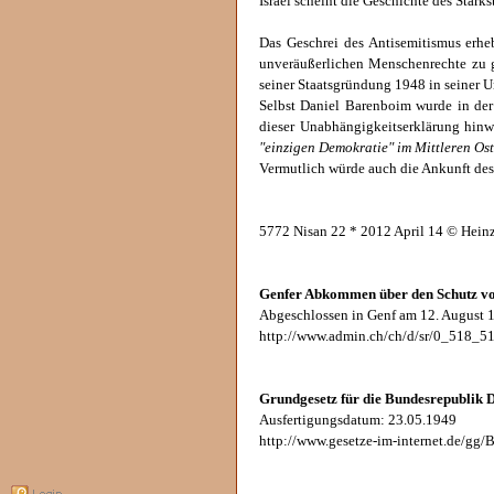
Israel scheint die Geschichte des Stärk
Das Geschrei des Antisemitismus erhe
unveräußerlichen Menschenrechte zu ge
seiner Staatsgründung 1948 in seiner 
Selbst Daniel Barenboim wurde in der 
dieser Unabhängigkeitserklärung hinwi
"einzigen Demokratie" im Mittleren Os
Vermutlich würde auch die Ankunft des 
5772 Nisan 22 * 2012 April 14 © Hein
Genfer Abkommen über den Schutz von
Abgeschlossen in Genf am 12. August 
http://www.admin.ch/ch/d/sr/0_518_51
Grundgesetz für die Bundesrepublik 
Ausfertigungsdatum: 23.05.1949
http://www.gesetze-im-internet.de/g