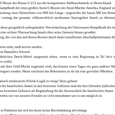
 4 U-Boote der Klasse U-212 aus der kompetenten Waffenschmiede in Deutschland.
er Kampfkraft der eines großen Atom-U-Bootes der Atom-Mächte Amerika, England un
wachung einer Küstenlinie von 800 km Länge - angesichts der kaum 300 km Küstenl
 vermag das gesamte völkerrechtlich anerkannte Staatsgebiet Israels zu überwac
r diese geografisch unbegründete Vervierfachung der Unterwasser-Kampfkraft der is
eine sichere Überwachung Israels über seine Grenzen hinaus gewährt.
ieg, die von den auf diesen Booten durch Israel installierten Abschußplattformen f
ist sieht, muß nervös werden.
esem Damokles Schwert.
hrlichen Druck-Mittel ausgesetzt sehen, wenn es eine Regierung in Tel Aviv e
n wollte.
mit ihrer Geld-Macht zugetraut wird, das könnte eines Tages ein ganz anderes Wah
leugnet worden. Heute erscheint das Bekenntnis zu ihr als eine gewollte Offenheit.
risch strukturierte Politik-Logik in einige Sätze gefasst:
t der Israelischen Armee in den besetzten Gebieten sind die hier lebenden jüdische
den besetzten Gebieten als Begründung für die Anwesenheit der Israelischen Armee.
werden wir von unseren Feinden so viele mitnehmen wie es uns möglich ist.
in Palästina hat sich bis heute keine Beschränkung abverlangt.