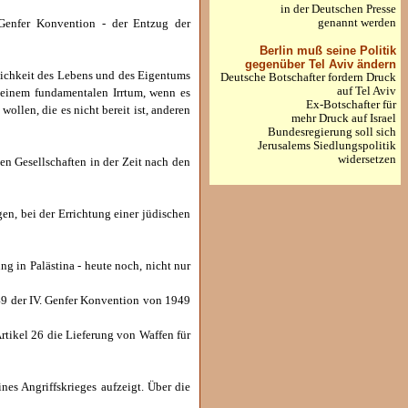
in der Deutschen Presse
genannt werden
 Genfer Konvention - der Entzug der
Berlin muß seine Politik
gegenüber Tel Aviv ändern
lichkeit des Lebens und des Eigentums
Deutsche Botschafter fordern Druck
auf Tel Aviv
t einem fundamentalen Irrtum, wenn es
Ex-Botschafter für
ollen, die es nicht bereit ist, anderen
mehr Druck auf Israel
Bundesregierung soll sich
Jerusalems Siedlungspolitik
widersetzen
en Gesellschaften in der Zeit nach den
n, bei der Errichtung einer jüdischen
g in Palästina - heute noch, nicht nur
 49 der IV. Genfer Konvention von 1949
rtikel 26 die Lieferung von Waffen für
es Angriffskrieges aufzeigt. Über die