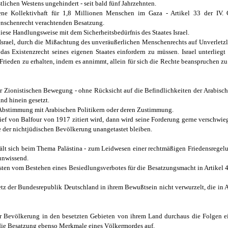
tlichen Westens ungehindert - seit bald fünf Jahrzehnten.
ene Kollektivhaft für 1,8 Millionen Menschen im Gaza - Artikel 33 der IV.
enschenrecht verachtenden Besatzung.
iese Handlungsweise mit dem Sicherheitsbedürfnis des Staates Israel.
 Israel, durch die Mißachtung des unveräußerlichen Menschenrechts auf Unverletz
as Existenzrecht seines eigenen Staates einfordern zu müssen. Israel unterlieg
Frieden zu erhalten, indem es annimmt, allein für sich die Rechte beanspruchen zu w
er Zionistischen Bewegung - ohne Rücksicht auf die Befindlichkeiten der Arabisch
nd hinein gesetzt.
 Abstimmung mit Arabischen Politikern oder deren Zustimmung.
 von Balfour von 1917 zitiert wird, dann wird seine Forderung gerne verschwiege
te der nichtjüdischen Bevölkerung unangetastet bleiben.
ält sich beim Thema Palästina - zum Leidwesen einer rechtmäßigen Friedensregelun
 unwissend.
listen vom Bestehen eines Besiedlungsverbotes für die Besatzungsmacht in Artikel
tz der Bundesrepublik Deutschland in ihrem Bewußtsein nicht verwurzelt, die in A
 Bevölkerung in den besetzten Gebieten von ihrem Land durchaus die Folgen ein
die Besatzung ebenso Merkmale eines Völkermordes auf.