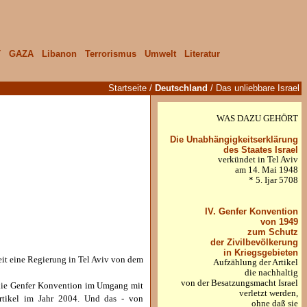
T
GAZA
Libanon
Terrorismus
Umwelt
Literatur
Startseite
/
Deutschland
/ Das unliebbare Israel
WAS DAZU GEHÖRT
Die Unabhängigkeitserklärung
des Staates Israel
verkündet in Tel Aviv
am 14. Mai 1948
* 5. Ijar 5708
IV. Genfer Konvention
von 1949
zum Schutz
der Zivilbevölkerung
in Kriegsgebieten
eit eine Regierung in Tel Aviv von dem
Aufzählung der Artikel
die nachhaltig
von der Besatzungsmacht Israel
, die Genfer Konvention im Umgang mit
verletzt werden,
rtikel im Jahr 2004. Und das - von
ohne daß sie