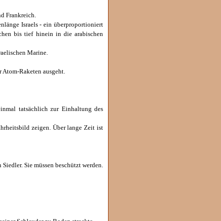
d Frankreich.
änge Israels - ein überproportioniert
hen bis tief hinein in die arabischen
raelischen Marine.
ür Atom-Raketen ausgeht.
inmal tatsächlich zur Einhaltung des
rheitsbild zeigen. Über lange Zeit ist
n Siedler. Sie müssen beschützt werden.