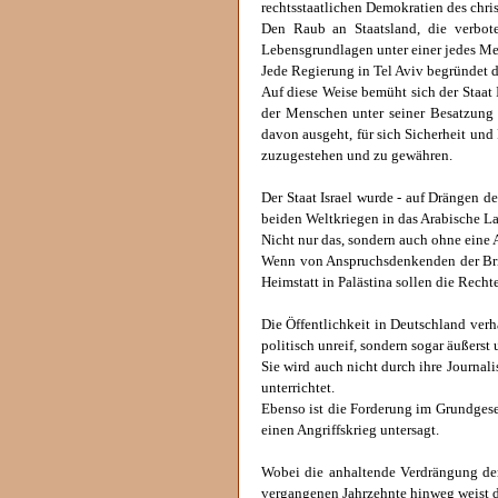
rechtsstaatlichen Demokratien des chris
Den Raub an Staatsland, die verbot
Lebensgrundlagen unter einer jedes M
Jede Regierung in Tel Aviv begründet d
Auf diese Weise bemüht sich der Staat
der Menschen unter seiner Besatzung d
davon ausgeht, für sich Sicherheit und 
zuzugestehen und zu gewähren.
Der Staat Israel wurde - auf Drängen d
beiden Weltkriegen in das Arabische La
Nicht nur das, sondern auch ohne eine
Wenn von Anspruchsdenkenden der Brief
Heimstatt in Palästina sollen die Rech
Die Öffentlichkeit in Deutschland verh
politisch unreif, sondern sogar äußerst
Sie wird auch nicht durch ihre Journa
unterrichtet.
Ebenso ist die Forderung im Grundgese
einen Angriffskrieg untersagt.
Wobei die anhaltende Verdrängung der
vergangenen Jahrzehnte hinweg weist 