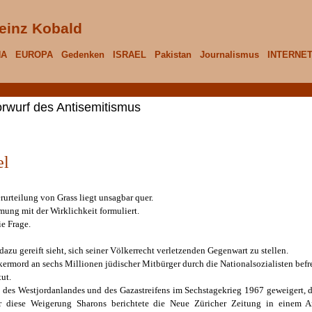
einz Kobald
NA
EUROPA
Gedenken
ISRAEL
Pakistan
Journalismus
INTERNE
orwurf des Antisemitismus
el
urteilung von Grass liegt unsagbar quer.
mung mit der Wirklichkeit formuliert.
ie Frage.
h dazu gereift sieht, sich seiner Völkerrecht verletzenden Gegenwart zu stellen.
ermord an sechs Millionen jüdischer Mitbürger durch die Nationalsozialisten befr
ut.
ng des Westjordanlandes und des Gazastreifens im Sechstagekrieg 1967 geweigert
r diese Weigerung Sharons berichtete die Neue Züricher Zeitung in einem A