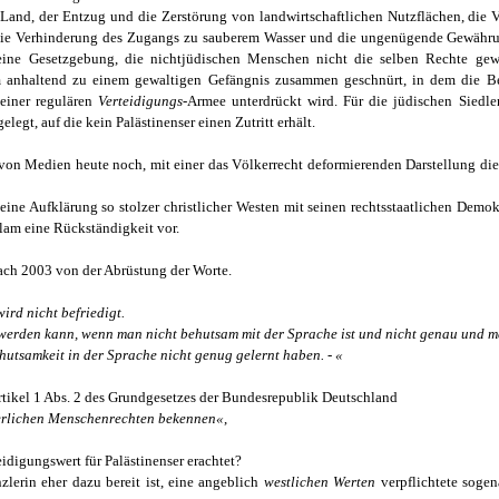
Land, der Entzug und die Zerstörung von landwirtschaftlichen Nutzflächen, die 
, die Verhinderung des Zugangs zu sauberem Wasser und die ungenügende Gewähru
ine Gesetzgebung, die nichtjüdischen Menschen nicht die selben Rechte gew
 anhaltend zu einem gewaltigen Gefängnis zusammen geschnürt, in dem die Bew
einer regulären
Verteidigungs
-Armee unterdrückt wird. Für die jüdischen Siedle
elegt, auf die kein Palästinenser einen Zutritt erhält.
g von Medien heute noch, mit einer das Völkerrecht deformierenden Darstellung di
eine Aufklärung so stolzer christlicher Westen mit seinen rechtsstaatlichen Demokr
lam eine Rückständigkeit vor.
ach 2003 von der Abrüstung der Worte.
rd nicht befriedigt.
 werden kann, wenn man nicht behutsam mit der Sprache ist und nicht genau und m
hutsamkeit in der Sprache nicht genug gelernt haben. - «
rtikel 1 Abs. 2 des Grundgesetzes der Bundesrepublik Deutschland
erlichen Menschenrechten bekennen«
,
idigungswert für Palästinenser erachtet?
lerin eher dazu bereit ist, eine angeblich
westlichen Werten
verpflichtete soge