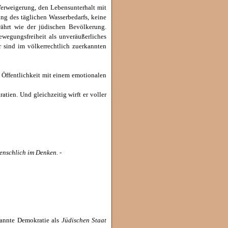
Verweigerung, den Lebensunterhalt mit
ng des täglichen Wasserbedarfs, keine
ährt wie der jüdischen Bevölkerung.
egungsfreiheit als unveräußerliches
r sind im völkerrechtlich zuerkannten
e Öffentlichkeit mit einem emotionalen
atien. Und gleichzeitig wirft er voller
enschlich im Denken. -
nannte Demokratie als
Jüdischen Staat