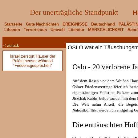
Der unerträgliche Standpunkt
H
Startseite
Gute Nachrichten
EREIGNISSE
Deutschland
PALÄSTI
Libanon
Terrorismus
Umwelt
Literatur
MENSCHLICHKEIT
Boari
< zurück
OSLO war ein Täuschungs
Israel zerstört Häuser der
Palästinenser während
Oslo - 20 verlorene J
"Friedensgesprächen"
Auf dem Rasen vor dem Weißen Haus
Osloer Friedensverträge feierlich bes
eigenständigen Palästina. Es kam zum
Jitzchak Rabin, beide wurden mit dem F
Die Welt nahm Anteil, die Begeis
Nahostkonflikt werde nun endgültig Ge
Die enttäuschten Hof