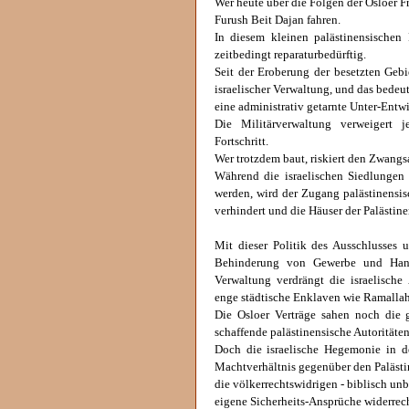
Wer heute über die Folgen der Osloer Fr
Furush Beit Dajan fahren.
In diesem kleinen palästinensischen
zeitbedingt reparaturbedürftig.
Seit der Eroberung der besetzten Gebi
israelischer Verwaltung, und das bede
eine administrativ getarnte Unter-Entw
Die Militärverwaltung verweigert
Fortschritt.
Wer trotzdem baut, riskiert den Zwangsa
Während die israelischen Siedlungen 
werden, wird der Zugang palästinens
verhindert und die Häuser der Palästin
Mit dieser Politik des Ausschlusses u
Behinderung von Gewerbe und Hande
Verwaltung verdrängt die israelische
enge städtische Enklaven wie Ramalla
Die Osloer Verträge sahen noch die 
schaffende palästinensische Autoritäten
Doch die israelische Hegemonie in d
Machtverhältnis gegenüber den Palästin
die völkerrechtswidrigen - biblisch un
eigene Sicherheits-Ansprüche widerrech