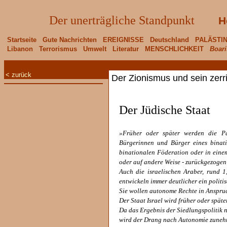
Der unerträgliche Standpunkt
H
Startseite
Gute Nachrichten
EREIGNISSE
Deutschland
PALÄSTI
Libanon
Terrorismus
Umwelt
Literatur
MENSCHLICHKEIT
Boari
< zurück
Der Zionismus und sein zerr
Der Jüdische Staat
»Früher oder später werden die Pal
Bürgerinnen und Bürger eines binati
binationalen Föderation oder in einem
oder auf andere Weise - zurückgezogen
Auch die israelischen Araber, rund 1
entwickeln immer deutlicher ein politi
Sie wollen autonome Rechte in Anspru
Der Staat Israel wird früher oder später
Da das Ergebnis der Siedlungspolitik 
wird der Drang nach Autonomie zunehme