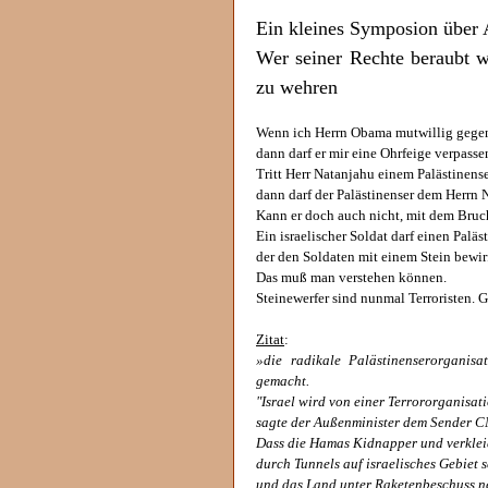
Ein kleines Symposion über 
Wer seiner Rechte beraubt w
zu wehren
Wenn ich Herrn Obama mutwillig gegen 
dann darf er mir eine Ohrfeige verpasse
Tritt Herr Natanjahu einem Palästinen
dann darf der Palästinenser dem Herrn 
Kann er doch auch nicht, mit dem Bruc
Ein israelischer Soldat darf einen Paläs
der den Soldaten mit einem Stein bewirf
Das muß man verstehen können.
Steinewerfer sind nunmal Terroristen. G
Zitat
:
»die radikale Palästinenserorganisa
gemacht.
"Israel wird von einer Terrororganisati
sagte der Außenminister dem Sender 
Dass die Hamas Kidnapper und verkle
durch Tunnels auf israelisches Gebiet 
und das Land unter Raketenbeschuss n