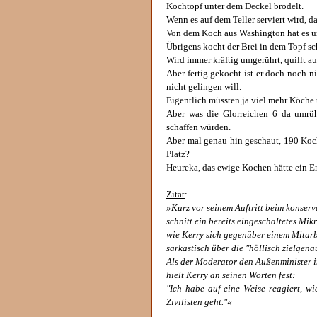
Kochtopf unter dem Deckel brodelt.
Wenn es auf dem Teller serviert wird, 
Von dem Koch aus Washington hat es u
Übrigens kocht der Brei in dem Topf sch
Wird immer kräftig umgerührt, quillt au
Aber fertig gekocht ist er doch noch ni
nicht gelingen will.
Eigentlich müssten ja viel mehr Köche
Aber was die Glorreichen 6 da umrü
schaffen würden.
Aber mal genau hin geschaut, 190 Koch
Platz?
Heureka, das ewige Kochen hätte ein En
Zitat
:
»Kurz vor seinem Auftritt beim konse
schnitt ein bereits eingeschaltetes Mik
wie Kerry sich gegenüber einem Mitarb
sarkastisch über die "höllisch zielgena
Als der Moderator den Außenminister i
hielt Kerry an seinen Worten fest:
"Ich habe auf eine Weise reagiert, w
Zivilisten geht."«