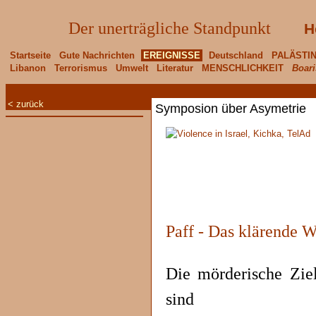
Der unerträgliche Standpunkt
H
Startseite
Gute Nachrichten
EREIGNISSE
Deutschland
PALÄSTI
Libanon
Terrorismus
Umwelt
Literatur
MENSCHLICHKEIT
Boari
< zurück
Symposion über Asymetrie
Paff - Das klärende 
Die mörderische Ziel
sind