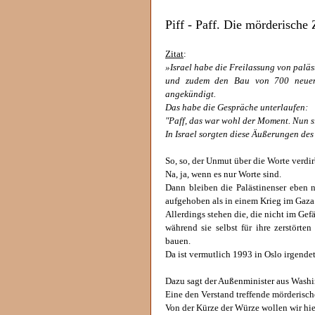
Piff - Paff. Die mörderische 
Zitat
:
»Israel habe die Freilassung von palä
und zudem den Bau von 700 neuen S
angekündigt.
Das habe die Gespräche unterlaufen:
"Paff, das war wohl der Moment. Nun si
In Israel sorgten diese Äußerungen de
So, so, der Unmut über die Worte verdir
Na, ja, wenn es nur Worte sind.
Dann bleiben die Palästinenser eben n
aufgehoben als in einem Krieg im Gaza.
Allerdings stehen die, die nicht im Gef
während sie selbst für ihre zerstörte
bauen.
Da ist vermutlich 1993 in Oslo irgende
Dazu sagt der Außenminister aus Washin
Eine den Verstand treffende mörderisch
Von der Kürze der Würze wollen wir hie