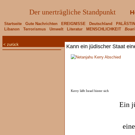
Der unerträgliche Standpunkt
H
Startseite
Gute Nachrichten
EREIGNISSE
Deutschland
PALÄSTI
Libanon
Terrorismus
Umwelt
Literatur
MENSCHLICHKEIT
Boari
< zurück
Kann ein jüdischer Staat ei
Kerry läßt Israel hinter sich
Ein j
ein