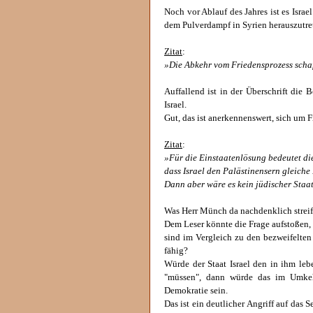
Noch vor Ablauf des Jahres ist es Isr
dem Pulverdampf in Syrien herauszutre
Zitat
:
»Die Abkehr vom Friedensprozess schaf
Auffallend ist in der Überschrift die
Israel.
Gut, das ist anerkennenswert, sich um
Zitat
:
»Für die Einstaatenlösung bedeutet die
dass Israel den Palästinensern gleiche
Dann aber wäre es kein jüdischer Staa
Was Herr Münch da nachdenklich streift,
Dem Leser könnte die Frage aufstoßen,
sind im Vergleich zu den bezweifelten
fähig?
Würde der Staat Israel den in ihm leb
"müssen", dann würde das im Umkehr
Demokratie sein.
Das ist ein deutlicher Angriff auf das S