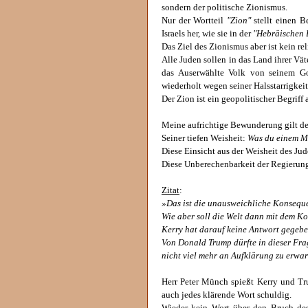
sondern der politische Zionismus.
Nur der Wortteil
"Zion"
stellt einen B
Israels her, wie sie in der
"Hebräischen 
Das Ziel des Zionismus aber ist kein rel
Alle Juden sollen in das Land ihrer Vät
das Auserwählte Volk von seinem Go
wiederholt wegen seiner Halsstarrigkeit 
Der Zion ist ein geopolitischer Begriff
Meine aufrichtige Bewunderung gilt d
Seiner tiefen Weisheit:
Was du einem Me
Diese Einsicht aus der Weisheit des Ju
Diese Unberechenbarkeit der Regierung 
Zitat
:
»Das ist die unausweichliche Konseque
Wie aber soll die Welt dann mit dem K
Kerry hat darauf keine Antwort gegebe
Von Donald Trump dürfte in dieser Fra
nicht viel mehr an Aufklärung zu erwar
Herr Peter Münch spießt Kerry und Tru
auch jedes klärende Wort schuldig.