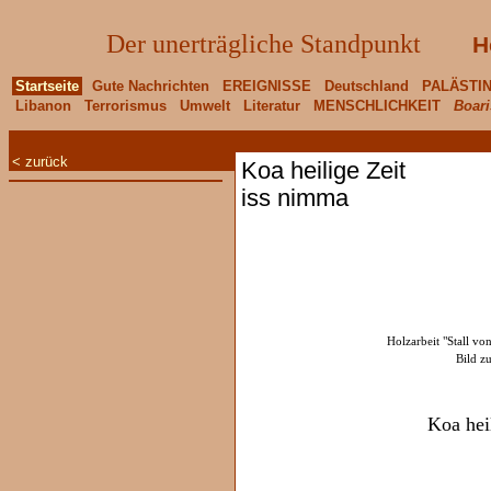
Der unerträgliche Standpunkt
H
Startseite
Gute Nachrichten
EREIGNISSE
Deutschland
PALÄSTI
Libanon
Terrorismus
Umwelt
Literatur
MENSCHLICHKEIT
Boari
< zurück
Koa heilige Zeit
iss nimma
Holzarbeit "Stall v
Bild z
Koa hei