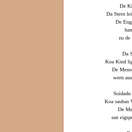
De Ki
Da Stern le
De Enga
ham
zu de 
Da S
Koa Kind lig
De Mensc
wern aus
Soidadn
Koa saubas 
De Me
san eigsp