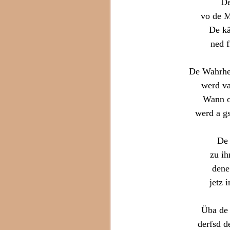
De
vo de M
De k
ned f
De Wahrhei
werd va
Wann o
werd a gs
De 
zu ih
dene
jetz 
Üba de
derfsd d