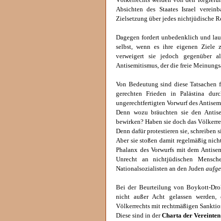
Völkerrechts werden von den Regierung
Absichten des Staates Israel vereinb
Zielsetzung über jedes nichtjüdische R
Dagegen fordert unbedenklich und laut
selbst, wenn es ihre eigenen Ziele 
verweigert sie jedoch gegenüber a
Antisemitismus, der die freie Meinungs
Von Bedeutung sind diese Tatsachen fü
gerechten Frieden in Palästina dur
ungerechtfertigten Vorwurf des Antisem
Denn wozu bräuchten sie den Antise
bewirken? Haben sie doch das Völkerrec
Denn dafür protestieren sie, schreiben si
Aber sie stoßen damit regelmäßig nich
Phalanx des Vorwurfs mit dem Antisem
Unrecht an nichtjüdischen Mensc
Nationalsozialisten an den Juden
aufge
Bei der Beurteilung von Boykott-Dro
nicht außer Acht gelassen werden,
Völkerrechts mit rechtmäßigen Sankti
Diese sind in der
Charta der Vereinten