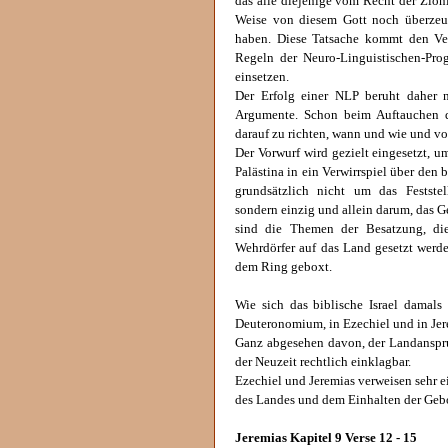
das alle diejenige vom Recht der Zioni
Weise von diesem Gott noch überzeu
haben. Diese Tatsache kommt den Ver
Regeln der Neuro-Linguistischen-Pr
einsetzen.
Der Erfolg einer NLP beruht daher n
Argumente. Schon beim Auftauchen de
darauf zu richten, wann und wie und v
Der Vorwurf wird gezielt eingesetzt, 
Palästina in ein Verwirrspiel über den
grundsätzlich nicht um das Feststel
sondern einzig und allein darum, das G
sind die Themen der Besatzung, die
Wehrdörfer auf das Land gesetzt werd
dem Ring geboxt.
Wie sich das biblische Israel damals 
Deuteronomium, in Ezechiel und in Jer
Ganz abgesehen davon, der Landanspruc
der Neuzeit rechtlich einklagbar.
Ezechiel und Jeremias verweisen sehr
des Landes und dem Einhalten der Geb
Jeremias Kapitel 9 Verse 12 - 15