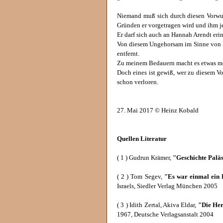
Niemand muß sich durch diesen Vorwurf
Gründen er vorgetragen wird und ihm j
Er darf sich auch an Hannah Arendt eri
Von diesem Ungehorsam im Sinne von Ha
entfernt.
Zu meinem Bedauern macht es etwas m
Doch eines ist gewiß, wer zu diesem Vo
schon verloren.
27. Mai 2017 © Heinz Kobald
Quellen Literatur
( 1 ) Gudrun Krämer,
"Geschichte Paläs
( 2 ) Tom Segev,
"Es war einmal ein 
Israels, Siedler Verlag München 2005
( 3 ) Idith Zertal, Akiva Eldar,
"Die Her
1967, Deutsche Verlagsanstalt 2004