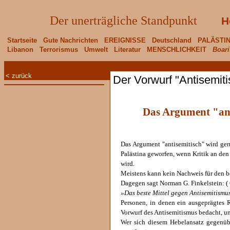
Der unerträgliche Standpunkt
H
Startseite
Gute Nachrichten
EREIGNISSE
Deutschland
PALÄSTI
Libanon
Terrorismus
Umwelt
Literatur
MENSCHLICHKEIT
Boari
< zurück
Der Vorwurf "Antisemit
Das Argument "ant
Das Argument "antisemitisch" wird ger
Palästina geworfen, wenn Kritik an de
wird.
Meistens kann kein Nachweis für den 
Dagegen sagt Norman G. Finkelstein: ( 
»Das beste Mittel gegen Antisemitismus 
Personen, in denen ein ausgeprägtes R
Vorwurf des Antisemitismus bedacht, u
Wer sich diesem Hebelansatz gegenübe