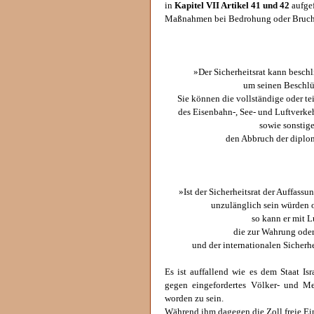
in
Kapitel VII Artikel 41 und 42
aufgef
Maßnahmen bei Bedrohung oder Bruch 
»Der Sicherheitsrat kann beschl
um seinen Beschlüs
Sie können die vollständige oder t
des Eisenbahn-, See- und Luftverke
sowie sonstig
den Abbruch der diplo
»Ist der Sicherheitsrat der Auffas
unzulänglich sein würden o
so kann er mit L
die zur Wahrung oder
und der internationalen Sicherh
Es ist auffallend wie es dem Staat Isr
gegen eingefordertes Völker- und Me
worden zu sein.
Während ihm dagegen die Zoll freie Ein