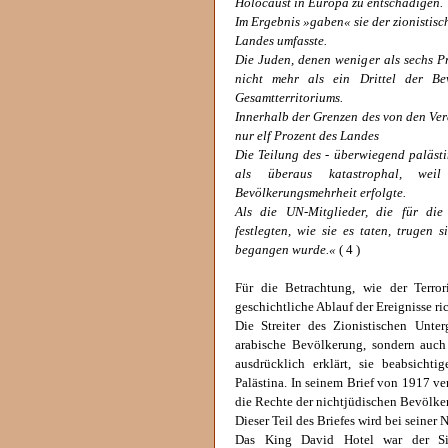
Holocaust in Europa zu entschädigen.
Im Ergebnis »gaben« sie der zionistisc
Landes umfasste.
Die Juden, denen weniger als sechs P
nicht mehr als ein Drittel der Be
Gesamtterritoriums.
Innerhalb der Grenzen des von den Ver
nur elf Prozent des Landes
Die Teilung des - überwiegend palästi
als überaus katastrophal, wei
Bevölkerungsmehrheit erfolgte.
Als die UN-Mitglieder, die für die 
festlegten, wie sie es taten, trugen 
begangen wurde.«
( 4 )
Für die Betrachtung, wie der Terro
geschichtliche Ablauf der Ereignisse r
Die Streiter des Zionistischen Unte
arabische Bevölkerung, sondern auch
ausdrücklich erklärt, sie beabsichti
Palästina. In seinem Brief von 1917 ve
die Rechte der nichtjüdischen Bevölkeru
Dieser Teil des Briefes wird bei seine
Das King David Hotel war der Sit