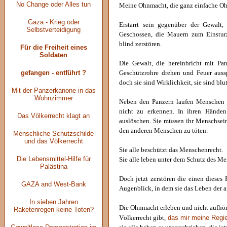
No Change oder Alles tun
Meine Ohnmacht, die ganz einfache Oh
Gaza - Krieg oder
Erstarrt sein gegenüber der Gewalt
Selbstverteidigung
Geschossen, die Mauern zum Einstur
blind zerstören.
Für die Freiheit eines
Soldaten
Die Gewalt, die hereinbricht mit Pan
gefangen - entführt ?
Geschützrohre drehen und Feuer aus
doch sie sind Wirklichkeit, sie sind blu
Mit der Panzerkanone in das
Wohnzimmer
Neben den Panzern laufen Menschen i
nicht zu erkennen. In ihren Hände
Das Völkerrecht klagt an
auslöschen. Sie müssen ihr Menschsein
den anderen Menschen zu töten.
Menschliche Schutzschilde
und das Völkerrecht
Sie alle beschützt das Menschenrecht.
Die Lebensmittel-Hilfe für
Sie alle leben unter dem Schutz des Me
Palästina
Doch jetzt zerstören die einen dieses
GAZA and West-Bank
Augenblick, in dem sie das Leben der a
In sieben Jahren
Die Ohnmacht erleben und nicht aufhöre
Raketenregen keine Toten?
das mir meine Regie
Völkerrecht gibt,