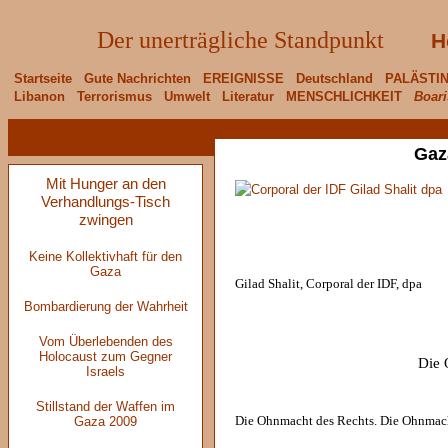
Der unerträgliche Standpunkt
H
Startseite
Gute Nachrichten
EREIGNISSE
Deutschland
PALÄSTI
Libanon
Terrorismus
Umwelt
Literatur
MENSCHLICHKEIT
Boari
< zurück
Gaz
Mit Hunger an den
Verhandlungs-Tisch
zwingen
Keine Kollektivhaft für den
Gaza
Gilad Shalit, Corporal der IDF, dpa
Bombardierung der Wahrheit
Vom Überlebenden des
Holocaust zum Gegner
Die 
Israels
Stillstand der Waffen im
Gaza 2009
Die Ohnmacht des Rechts. Die Ohnmach