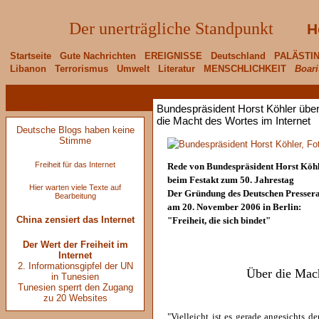
Der unerträgliche Standpunkt
H
Startseite
Gute Nachrichten
EREIGNISSE
Deutschland
PALÄSTI
Libanon
Terrorismus
Umwelt
Literatur
MENSCHLICHKEIT
Boari
< zurück
Bundespräsident Horst Köhler übe
die Macht des Wortes im Internet
Deutsche Blogs haben keine
Stimme
Freiheit für das Internet
Rede von Bundespräsident Horst Köh
beim Festakt zum 50. Jahrestag
Hier warten viele Texte auf
Der Gründung des Deutschen Pressera
Bearbeitung
am 20. November 2006 in Berlin:
China zensiert das Internet
"Freiheit, die sich bindet"
Der Wert der Freiheit im
Internet
2. Informationsgipfel der UN
Über die Mach
in Tunesien
Tunesien sperrt den Zugang
zu 20 Websites
"Vielleicht ist es gerade angesichts d