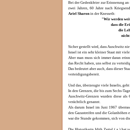
Bei der Gedenkfeier zur Erinnerung an
zwei Jahren, 60 Jahre nach Kriegsen
Ariel Sharon
in der Knesseth:
"Wir werden weit
dass die Er
die Le
nicht
Sicher gestellt wird, dass Auschwitz nie
Israel ist ein sehr kleiner Staat mit vi
Aber man muss sich immer daran erinner
das Recht haben, uns selbst zu verteidi
Das bedeutet aber auch, dass dieser St
verteidigungsbereit.
Und das, überzeugte viele Israelis, geh
In den Grenzen, die bis zum Sechs-Tage
Auschwitz-Grenzen wurden diese als G
verächtlich genannt.
Als darum Israel im Juni 1967 überra
den Gazastreifen und die Golanhöhen en
war die Stunde gekommen, sich von die
Die Historikerin Idith Zertal ( a ) ha