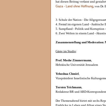
hat diesen Beitrag verfasst und gestaltet
Gaza - Land ohne Hoffnung
, von Dr.
3. Schule der Nation - Die Allgegenwart
4. Fremd im eigenen Land - Arabische B
5. Sumpfland - Politik und Korruption -
6. Zwei Welten in einem Land - Akusti
Zusammenstellung und Moderation: M
Gäste im Studio
:
Prof. Moshe Zimmermann
,
Hebräische Universität Jerusalem
Yehoshua Chmiel
,
Vizepräsident Israelistische Kultusg
Torsten Teichmann
,
Redakteur BR und ARD-Korrespondent 
Der Themenabend bietet mit sechs Repo
Einblicke in Leben und Alltag eines Sta