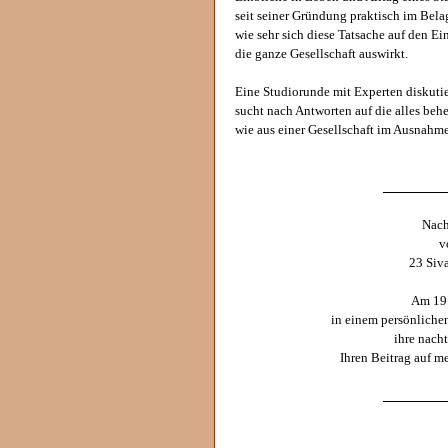
seit seiner Gründung praktisch im Bel
wie sehr sich diese Tatsache auf den E
die ganze Gesellschaft auswirkt.
Eine Studiorunde mit Experten diskuti
sucht nach Antworten auf die alles beh
wie aus einer Gesellschaft im Ausnahm
_________
Nach
v
23 Siv
Am 19.
in einem persönliche
ihre nach
Ihren Beitrag auf 
_________