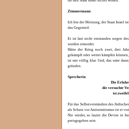
für den Staat Israel nichts wissen.
Zimmermann
:
Ich bin der Meinung, der Staat Israel i
das Gegenteil.
Er ist fast nicht entstanden wegen de
wurden ermordet.
Hätte der Krieg noch zwei, drei Jah
gekämpft oder weiter kämpfen können, 
ist mir völlig klar. Und, das wäre da
gründen.
Sprecherin
:
Die Erfahr
die versuchte Ve
ist zweifel
Für das Selbstverständnis des Jüdischen
als Schutz vor Antisemitismus ist er v
Nie wieder, so lautet die Devise in Is
preisgegeben sein.