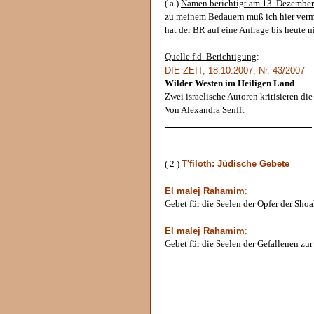
( a )
Namen berichtigt am 13. Dezembe
zu meinem Bedauern muß ich hier ver
hat der BR auf eine Anfrage bis heute n
Quelle f.d. Berichtigung
:
DIE ZEIT, 18.10.2007, Nr. 43/2007
Wilder Westen im Heiligen Land
Zwei israelische Autoren kritisieren d
Von Alexandra Senfft
______________________________
T'filoth: Jüdische Gebete
( 2 )
El malej Rahamim
:
Gebet für die Seelen der Opfer der Sho
El malej Rahamim
:
Gebet für die Seelen der Gefallenen zur